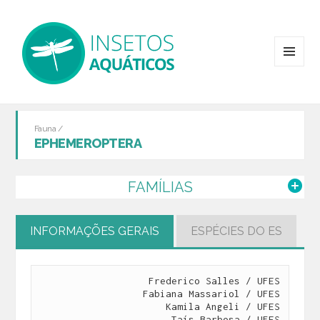
MENU
E
WIDGETS
Fauna /
EPHEMEROPTERA
FAMÍLIAS
INFORMAÇÕES GERAIS
ESPÉCIES DO ES
Frederico Salles / UFES

Fabiana Massariol / UFES

Kamila Angeli / UFES

Taís Barbosa / UFES