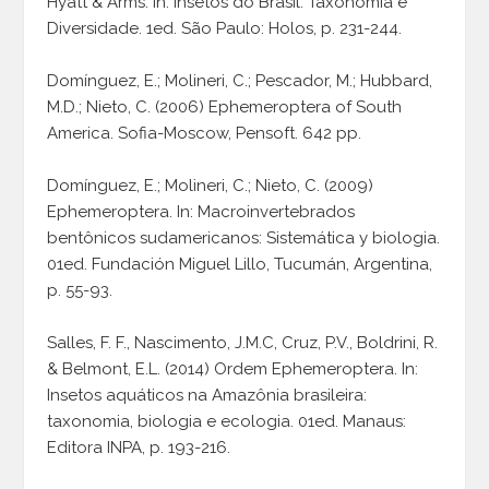
Hyatt & Arms. In: Insetos do Brasil. Taxonomia e
Diversidade. 1ed. São Paulo: Holos, p. 231-244.
Domínguez, E.; Molineri, C.; Pescador, M.; Hubbard,
M.D.; Nieto, C. (2006) Ephemeroptera of South
America. Sofia-Moscow, Pensoft. 642 pp.
Domínguez, E.; Molineri, C.; Nieto, C. (2009)
Ephemeroptera. In: Macroinvertebrados
bentônicos sudamericanos: Sistemática y biologia.
01ed. Fundación Miguel Lillo, Tucumán, Argentina,
p. 55-93.
Salles, F. F., Nascimento, J.M.C, Cruz, P.V., Boldrini, R.
& Belmont, E.L. (2014) Ordem Ephemeroptera. In:
Insetos aquáticos na Amazônia brasileira:
taxonomia, biologia e ecologia. 01ed. Manaus:
Editora INPA, p. 193-216.