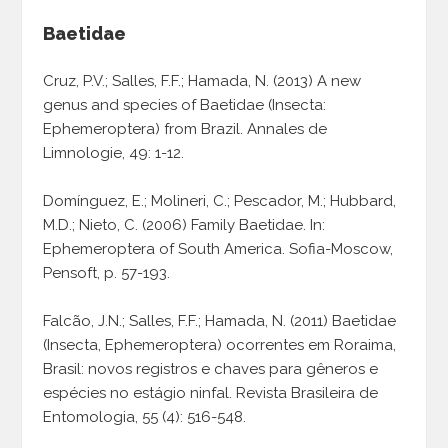
Baetidae
Cruz, P.V.; Salles, F.F.; Hamada, N. (2013) A new
genus and species of Baetidae (Insecta:
Ephemeroptera) from Brazil. Annales de
Limnologie, 49: 1-12.
Domínguez, E.; Molineri, C.; Pescador, M.; Hubbard,
M.D.; Nieto, C. (2006) Family Baetidae. In:
Ephemeroptera of South America. Sofia-Moscow,
Pensoft, p. 57-193.
Falcão, J.N.; Salles, F.F.; Hamada, N. (2011) Baetidae
(Insecta, Ephemeroptera) ocorrentes em Roraima,
Brasil: novos registros e chaves para gêneros e
espécies no estágio ninfal. Revista Brasileira de
Entomologia, 55 (4): 516-548.