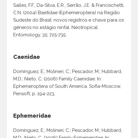
Salles, F.F., Da-Silva, E.R., Serrão, J.E. & Francischetti,
C.N. (2004) Baetidae (Ephemeroptera) na Região
Sudeste do Brasil: novos registros e chave para os
gêneros no estágio ninfal. Neotropical
Entomology, 35: 725-735.
Caenidae
Domínguez, E.; Molineri, C.; Pescador, M.; Hubbard,
M.D.; Nieto, C. (2006) Family Caenidae. In:
Ephemeroptera of South America. Sofia-Moscow,
Pensoft, p. 194-223.
Ephemeridae
Domínguez, E.; Molineri, C.; Pescador, M.; Hubbard,
M.D.; Nieto, C. (2006) Family Ephemeridae. In: