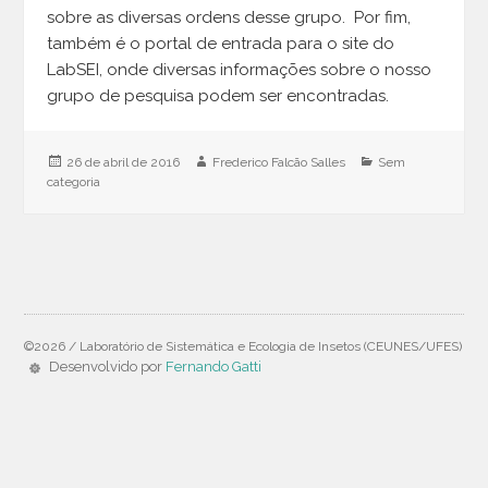
sobre as diversas ordens desse grupo. Por fim,
também é o portal de entrada para o site do
LabSEI, onde diversas informações sobre o nosso
grupo de pesquisa podem ser encontradas.
Publicado
26 de abril de 2016
Autor
Frederico Falcão Salles
Categorias
Sem
categoria
em
©2026 / Laboratório de Sistemática e Ecologia de Insetos (CEUNES/UFES)
Desenvolvido por
Fernando Gatti